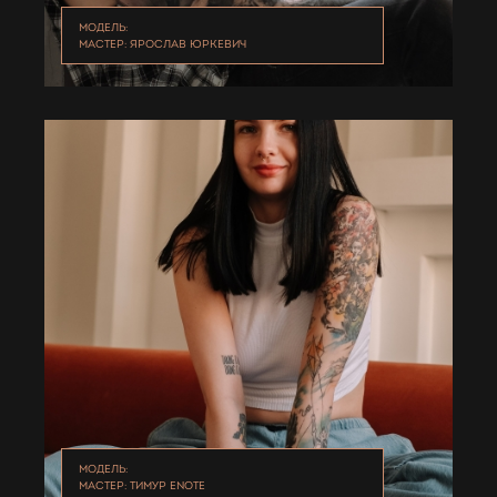
МОДЕЛЬ:
МАСТЕР: ЯРОСЛАВ ЮРКЕВИЧ
МОДЕЛЬ:
МАСТЕР: ТИМУР ENOTE