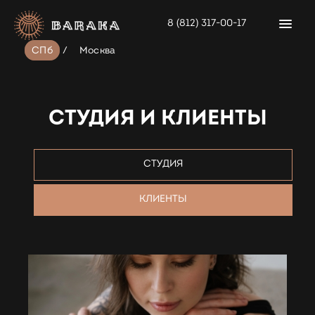
8 (812) 317-00-17
СПб
/
Москва
CТУДИЯ И КЛИЕНТЫ
СТУДИЯ
КЛИЕНТЫ