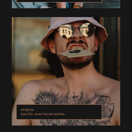
МОДЕЛЬ:
МАСТЕР: АНАСТАСИЯ МОРОК