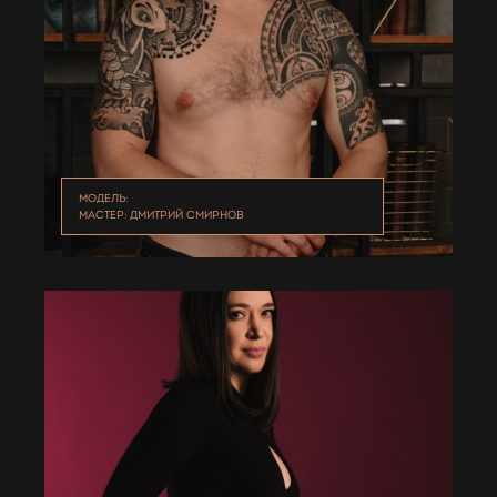
МОДЕЛЬ:
МАСТЕР: ДМИТРИЙ СМИРНОВ