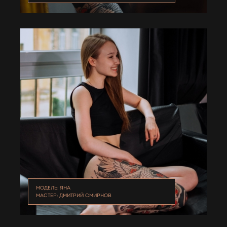
МОДЕЛЬ: ЯНА
МАСТЕР: ДМИТРИЙ СМИРНОВ