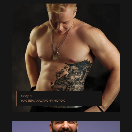
МОДЕЛЬ:
МАСТЕР: АНАСТАСИЯ МОРОК