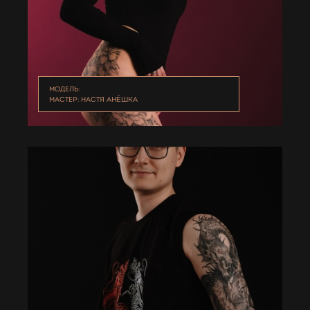
МОДЕЛЬ:
МАСТЕР: НАСТЯ АНÉШКА