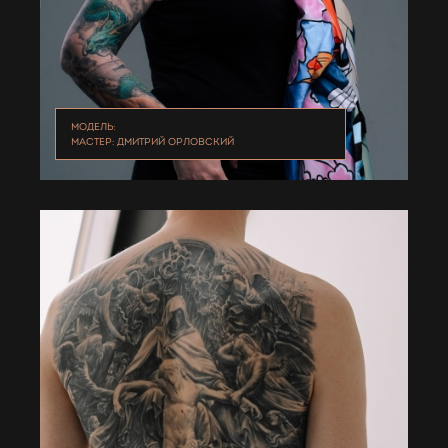
МОДЕЛЬ:
МАСТЕР: ДМИТРИЙ ОРЛОВСКИЙ