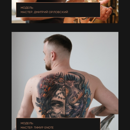
МОДЕЛЬ:
МАСТЕР: ДМИТРИЙ ОРЛОВСКИЙ
МОДЕЛЬ:
МАСТЕР: ТИМУР ENOTE