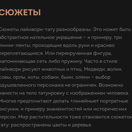
СЮЖЕТЫ
Сюжеты лайнворк-тату разнообразны. Это может быть
абстрактное нательное украшение — к примеру, три
линии-ленты, проходящие вдоль руки и красиво
переплетающиеся. Или перекрученная фигура,
напоминающая сеть либо пружину. Часто в стиле
лайнворк рисуют животных и птиц. Медведи, волки,
совы, орлы, коты, собаки, быки, олени — выбор
одушевленного персонажа не ограничен. Возможно
нанести на тело татуировку с изображением человека.
Многие предпочитают делать «линейные» портретные
рисунки, к примеру знаменитостей или исторических
персон. Мир растительности тоже становится сюжето
тату: распространены цветы и деревья.