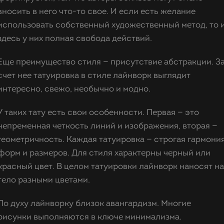
вносить в него что-то свое. И если есть желание
использовать собственный художественный метод, то 
здесь у них полная свобода действий.
Еще преимущество стиля — присутствие абстракции. З
счет нее татуировка в стиле лайнворк выглядит
интересно, свежо, необычно и модно.
У таких тату есть свои особенности. Первая — это
непременная четкость линий и изображения, вторая —
геометричность. Каждая татуировка — строгая гармони
форм и размеров. Для стиля характерны черный или
красный цвет. В целом татуировки лайнворк наносят на
тело разными цветами.
По духу лайнворку близок авангардизм. Многие
рисунки выполняются в ключе минимализма.