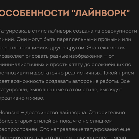
ОСОБЕННОСТИ "ЛАЙНВОРК"
Татуировка в стиле лайнворк создана из совокупности
линий. Они могут быть параллельными прямыми или
переплетающимися друг с другом. Эта технология
позволяет рисовать разные изображения — от
минималистичных и простых тату до сложнейших по
композиции и достаточно реалистичных. Такой прием
дает возможность создавать авторские работы. Все
татуировки, выполненные в этом стиле, выглядят
креативно и живо.
Новизна — достоинство лайнворка. Относительно
более старых стилей он пока что не слишком
распространен. Это направление татуирования еще
формируется, так что авторы эскизов могут смело