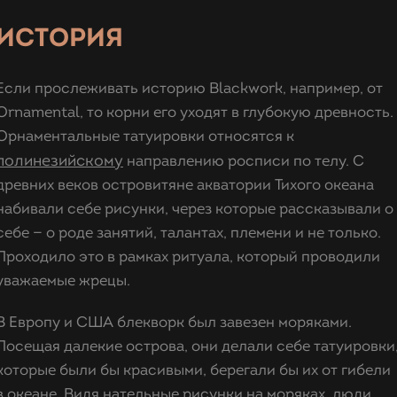
ИСТОРИЯ
Если прослеживать историю Blackwork, например, от
Ornamental, то корни его уходят в глубокую древность.
Орнаментальные татуировки относятся к
полинезийскому
направлению росписи по телу. С
древних веков островитяне акватории Тихого океана
набивали себе рисунки, через которые рассказывали о
себе — о роде занятий, талантах, племени и не только.
Проходило это в рамках ритуала, который проводили
уважаемые жрецы.
В Европу и США блекворк был завезен моряками.
Посещая далекие острова, они делали себе татуировки
которые были бы красивыми, берегали бы их от гибели
в океане. Видя нательные рисунки на моряках, люди