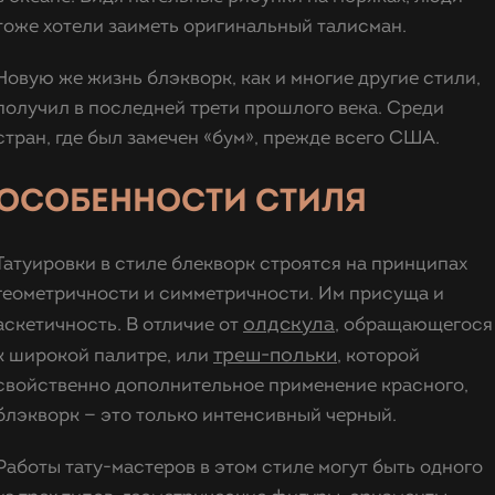
тоже хотели заиметь оригинальный талисман.
Новую же жизнь блэкворк, как и многие другие стили,
получил в последней трети прошлого века. Среди
стран, где был замечен «бум», прежде всего США.
ОСОБЕННОСТИ СТИЛЯ
Татуировки в стиле блекворк строятся на принципах
геометричности и симметричности. Им присуща и
олдскула
аскетичность. В отличие от
, обращающегося
треш-польки
к широкой палитре, или
, которой
свойственно дополнительное применение красного,
блэкворк — это только интенсивный черный.
Работы тату-мастеров в этом стиле могут быть одного