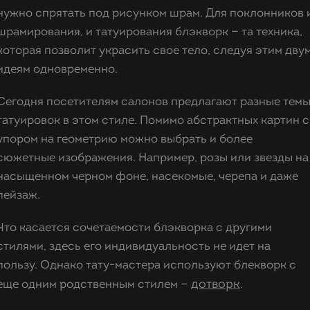
нужно спрятать под рисунком шрам. Для поклонников 
шрамирования, и татуирования блэкворк — та техника,
которая позволит украсить свое тело, следуя этим дву
идеям одновременно.
Сегодня посетителям салонов предлагают разные тем
татуировок в этом стиле. Помимо абстрактных картин с
упором на геометрию можно выбрать и более
сюжетные изображения. Например, розы или звезды на
насыщенном черном фоне, насекомые, черепа и даже
пейзаж.
Что касается сочетаемости блэкворка с другими
стилями, здесь его индивидуальность не идет на
пользу. Однако тату-мастера используют блекворк с
дотворк
еще одним родственным стилем —
.