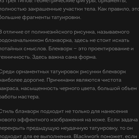
из трех типов: геометрические фигуры, орнаменты,
полностью закрашенные участки тела. Как правило, эт
большие фрагменты татуировки.
В отличие от полинезийского рисунка, называемого
родоначальником блэкворка, здесь не стоит искать
потайных смыслов. Блекворк — это проектирование и
техничность. Здесь важна сама форма.
Среди орнаментных татуировок рисунки блекворк
наиболее дорогие. Причинами являются чистота
закраса, насыщенность черного цвета, большой объем
работы мастера.
Стиль блэкворк подходит не только для нанесения
нового эффектного изображения на коже. Если задача
перекрыть предыдущую неудачную татуировку, то он
подходит для ее выполнения. Blackwork поможет, если