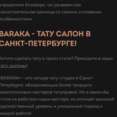
определяли блэкворк, он узнаваем как
самостоятельная единица со своими стилевыми
особенностями.
BARAKA - ТАТУ САЛОН В
САНКТ-ПЕТЕРБУРГЕ!
Хотите сделать тату в таком стиле? Приходите в наши
тату салоны
!
«BARAKA» - это четыре тату-студии в Санкт-
Петербурге, объединяющие более тридцати
разноплановых мастеров татуировки. Но в каком бы
стиле не работали наши мастера, их отличает высокий
художественный уровень и уникальный подход к
каждой работе!