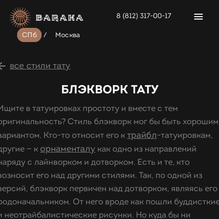
8 (812) 317-00-17
СПб
/
Москва
все стили тату
БЛЭКВОРК ТАТУ
Ищите в татуировках простоту и вместе с тем
оригинальность?
Стиль блэкворк
мог бы быть хорошим
трайбл
вариантом. Кто-то относит его к
-татуировкам,
орнаменталу
другие — к
как одно из направлений
наряду с лайнворком и дотворком. Есть и те, кто
возносит его над другими стилями. Так, по одной из
версий, блэкворк первичен над дотворком, являясь его
родоначальником. От него вроде как пошли буддистки
и неотрайбалистические рисунки. Но куда бы ни