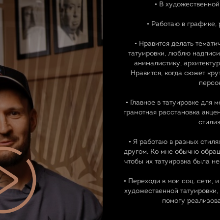
• В художественной 
• Работаю в графике, 
• Нравится делать темати
татуировки, люблю надписи
анималистику, архитектур
Нравится, когда сюжет кру
персо
• Главное в татуировке для м
грамотная расстановка акцен
стилиз
• Я работаю в разных стилях
другом. Ко мне обычно обращ
чтобы их татуировка была н
• Переходи в мои соц. сети, 
художественной татуировки,
помогу реализов