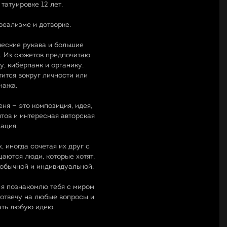
татуировке 12 лет.
реализме и дотворке.
ческие рукава и большие
. Из сюжетов предпочитаю
у, киберпанк и органику.
тится вокруг личности или
нажа.
еня — это композиция, идея,
тов и интересная авторская
ация.
, иногда сочетая их друг с
аются люди, которые хотят,
еобычной и индивидуальной.
и я познакомлю тебя с миром
 отвечу на любые вопросы и
ать любую идею.