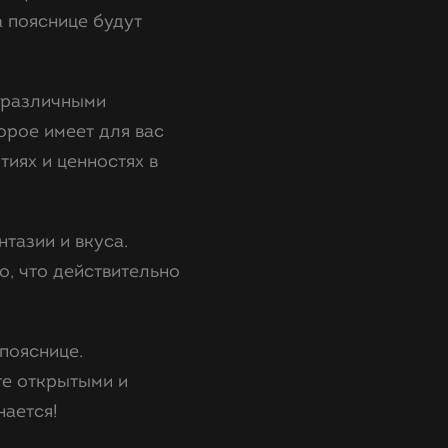
а пояснице будут
с различными
орое имеет для вас
тиях и ценностях в
тазии и вкуса.
о, что действительно
пояснице.
те открытыми и
нается!